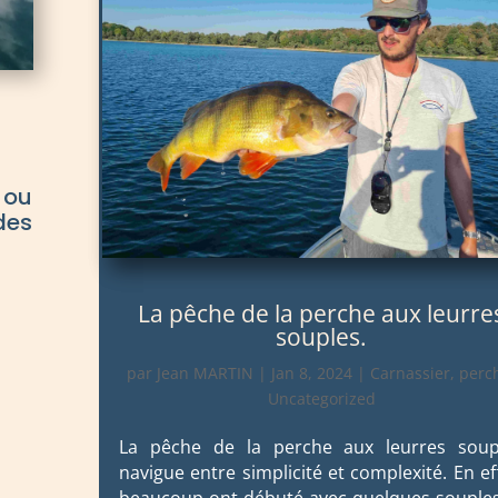
 ou
des
La pêche de la perche aux leurre
souples.
par
Jean MARTIN
|
Jan 8, 2024
|
Carnassier
,
perc
Uncategorized
La pêche de la perche aux leurres soup
navigue entre simplicité et complexité. En ef