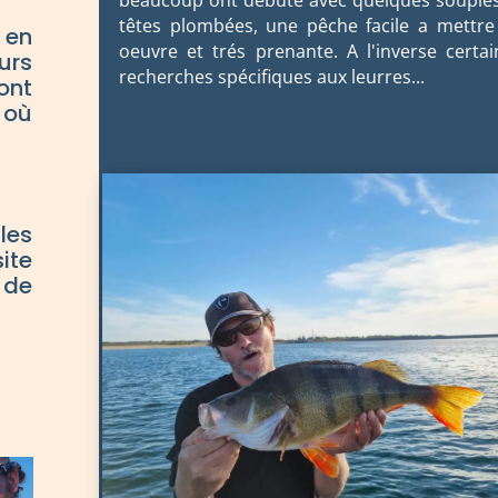
beaucoup ont débuté avec quelques souples
têtes plombées, une pêche facile a mettre
 en
oeuvre et trés prenante. A l'inverse certai
urs
recherches spécifiques aux leurres...
ont
 où
les
ite
 de