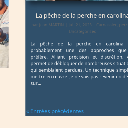
La pêche de la perche en carolin
par
Jean MARTIN
|
Juil 21, 2023
|
Carnassier
,
per
Uncategorized
La pêche de la perche en carolina 
probablement une des approches que
préfère. Alliant précision et discrétion, e
permet de débloquer de nombreuses situati
qui semblaient perdues. Un technique simpl
mettre en œuvre. Je ne vais pas revenir en dé
sur...
« Entrées précédentes