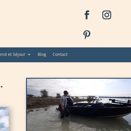
nd et Séjour
Blog
Contact
.