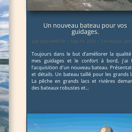
Un nouveau bateau pour vos
guidages.
par
Jean MARTIN
|
Sep 19, 2023
|
Carnassier
,
per
Toujours dans le but d’améliorer la qualité
mes guidages et le confort à bord, j'ai f
l’acquisition d'un nouveau bateau. Présentat
et détails. Un bateau taillé pour les grands 
La pêche en grands lacs et rivières dema
des bateaux robustes et...