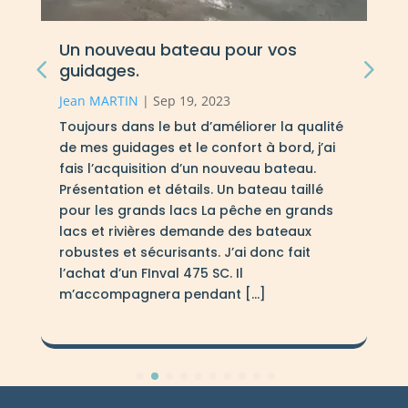
La pêche de la perche aux leurres
souples.
Jean MARTIN
|
Jan 8, 2024
La pêche de la perche aux leurres souples
navigue entre simplicité et complexité. En
effet, beaucoup ont débuté avec quelques
souples et têtes plombées, une pêche
facile a mettre en oeuvre et trés prenante.
A l’inverse certaines recherches
spécifiques aux leurres souple demandent
beaucoup de réflexion et de pratique.
Retour sur cette pêche aux nombreuses
[…]