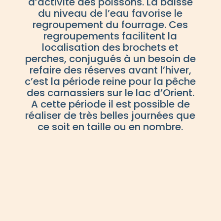
d’activité des poissons. La baisse
du niveau de l’eau favorise le
regroupement du fourrage. Ces
regroupements facilitent la
localisation des brochets et
perches, conjugués à un besoin de
refaire des réserves avant l’hiver,
c’est la période reine pour la pêche
des carnassiers sur le lac d’Orient.
A cette période il est possible de
réaliser de très belles journées que
ce soit en taille ou en nombre.
La fin de l’automne et l’hiver sont
aussi de très belles périodes mais
la baisse du lac occasionne
souvent la fermeture de la pêche.
Les mises a l’eau peuvent être
compliqué avec des niveaux très