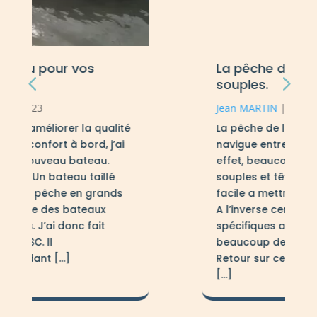
La pêche de la perche aux leurres
souples.
Jean MARTIN
|
Jan 8, 2024
La pêche de la perche aux leurres souples
navigue entre simplicité et complexité. En
effet, beaucoup ont débuté avec quelques
souples et têtes plombées, une pêche
facile a mettre en oeuvre et trés prenante.
A l’inverse certaines recherches
spécifiques aux leurres souple demandent
beaucoup de réflexion et de pratique.
Retour sur cette pêche aux nombreuses
[…]